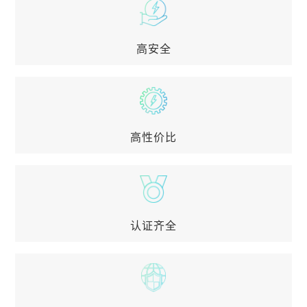
长寿命
储能专用长寿命电芯研发，降低能源使用成本
高安全
高安全
专业资深储能研发团队，从原材料筛选与设计入手，
全过程安全设计，多级防护结构，标准化储能产品开
发平台，全交付周期测试
高性价比
高性价比
免维护，满足多场景应用，具有自发自用、峰谷套
利、虚拟电厂等盈利模式，同时具备备用电源等功能
认证齐全
认证齐全
覆盖北美、欧洲、日本等海外认证，如IEC62619、I
EC63056、CE-LVD、CE-EMC、UL9540A、UL197