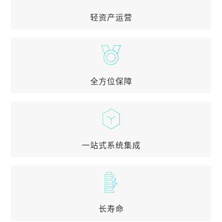
后备电源； 电力现货交易； 电力辅助服务
轻资产运营
轻资产运营
保证业主资金链稳定，主营业务资金充足，总体风险
可控
全方位保障
全方位保障
购买产品责任险； 智慧储能云平台； 全国 90+ 服务
站点； 24小时响应服务
一站式系统集成
一站式系统集成
储能系统制造商+重资产投入方+系统运维方，具备
核心电芯自主研发生产，储能系统自主开发、集成，
专业团队专项运维的优势
长寿命