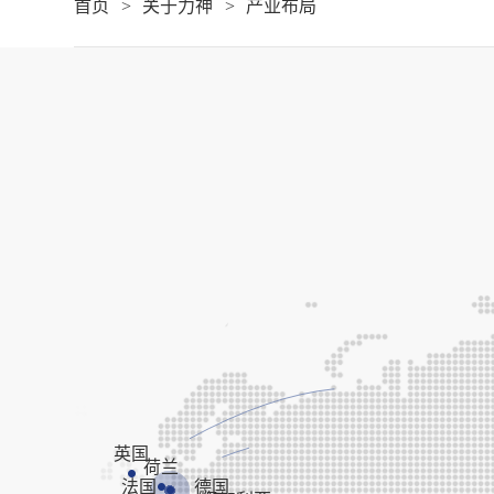
首页
关于力神
产业布局
英国
荷兰
法国
德国