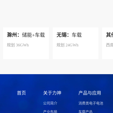
滁州：
储能+车载
无锡：
车载
其
规划 36GWh
规划 24GWh
西
首页
关于力神
产品与应用
公司简介
消费类电子电池
产业布局
车载产品