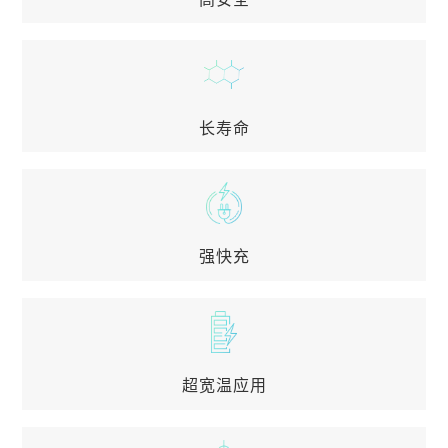
高安全
通过GB、UL1642、IEC62133、CTIA、PSE和UN38.
3等安全认证
长寿命
长寿命
可实现1200次循环
强快充
强快充
可实现3-10C充电，10min充电90%
超宽温应用
超宽温应用